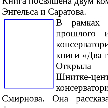
Книга посвящена двум ко
Энгельса и Саратова.
В рамках 
прошлого 
консервато
книги «Два г
Открыла п
Шнитке-ц
консерват
Смирнова. Она расска