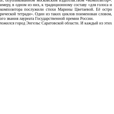
е, опубликованном московским издательством «Композитор».
меру, в одном из них, к традиционному составу «для голоса и
 композитора послужили стихи Марины Цветаевой. Её остро
рической тетради». Один из таких циклов поименован словом,
ого звания лауреата Государственной премии России.
оложился город Энгельс Саратовской области. И каждый из этих