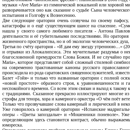
музыки «Ave Maria» из гимнической вокальной или хоровой м
разворачивается оно как сказание о судьбе Сына человеческо
испытания и Голгофу к Вознесению.
Две следующие оратории очень созвучны по своему пафосу, 
катастрофы и о ещё существующем шансе на спасение. «Суме
нашла у своего самого любимого писателя - Антона Павлов
деятельности и её губительными последствиями. Но оратория 
жизненного пространства, но и об экологии человеческих душ,
Третья по счёту оратория - «И дам ему звезду утреннюю…» (20
и отрывки из Апокалипсиса. Эти мучительные раздумья о не
благословенной премудрости Слова Божия. И не случайно про
Maria», которое представляет собой сложный стилевой симбио
на современно трактованные каноны русского православно
происходила из рода саратовских священнослужителей, извес
Балет «Гойя» и только что названные оратории с полной ося
«новой простоте» образного строя, к уравновешенности и 
неспокойного времени. Со всем этим связан и выход к такому
с традициями. Сказанное прекрасно иллюстрируют многие из 
строфы для тенора, хора и камерного оркестра «О чём поёт вете
Только что прозвучавшие слова камерный и лирический в нек
Уже говорилось о камерной оратории «Испанские мадригалы»
оперы - «Цветы запоздалые» и «Мошенники поневоле». Уже п
определяющим здесь становится контраст, обычно выражаемы
юмореска.