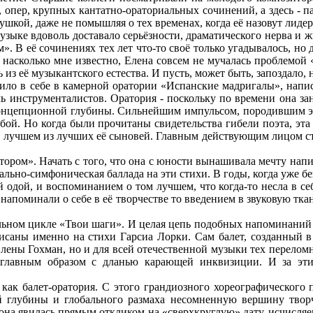
 опер, крупных кантатно-ораториальных сочинений, а здесь - п
шкой, даже не помышляя о тех временах, когда её назовут лидер
музыке вдоволь доставало серьёзности, драматического нерва и
. В её сочинениях тех лет что-то своё только угадывалось, но 
 насколько мне известно, Елена совсем не мучалась проблемой
ь из её музыкантского естества. И пусть, может быть, запоздало,
ло в себе в камерной оратории «Испанские мадригалы», написа
емь инструменталистов. Оратория - поскольку по времени она за
концепционной глубины. Сильнейшим импульсом, породившим эту
обой. Но когда были прочитаны свидетельства гибели поэта, эт
 о лучшем из лучших её сыновей. Главным действующим лицом ст
ром». Начать с того, что она с юности вынашивала мечту напис
кально-симфоническая баллада на эти стихи. В годы, когда уже б
 одой, и воспоминанием о том лучшем, что когда-то несла в се
 напоминали о себе в её творчестве то введением в звуковую тка
альном цикле «Твои шаги». И целая цепь подобных напоминаний
саны именно на стихи Гарсиа Лорки. Сам балет, созданный в
 Елены Гохман, но и для всей отечественной музыки тех перело
 главным образом с дланью карающей инквизиции. И за э
ак балет-оратория. С этого грандиозного хореографического 
 глубины и глобального размаха несомненную вершину творч
 она явилась прямым откликом на «сверхкруглую» дату, исчисл