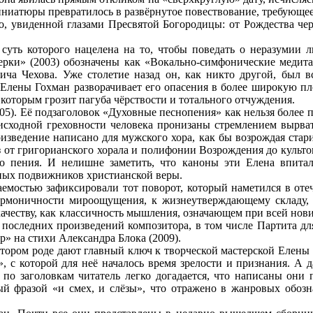
иниатюры превратилось в развёрнутое повествование, требующе
го, увиденной глазами Пресвятой Богородицы: от Рождества чер
суть которого нацелена на то, чтобы поведать о неразумии 
рки» (2003) обозначены как «Вокально-симфонические медита
ича Чехова. Уже столетие назад он, как никто другой, был 
Елены Гохман разворачивает его опасения в более широкую пло
 которым грозит пагуба чёрствости и тотального отчуждения.
05). Её подзаголовок «Духовные песнопения» как нельзя более 
исходной греховности человека пронизаны стремлением вырвать
изведение написано для мужского хора, как бы возрождая стар
з от григорианского хорала и полифонии Возрождения до культов
го пения. И нелишне заметить, что каноны эти Елена впита
тных подвижников христианской веры.
заемостью зафиксировали тот поворот, который наметился в оте
гармоничности мироощущения, к жизнеутверждающему складу,
 качеству, как классичность мышления, означающем при всей нов
последних произведений композитора, в том числе Партита для
р» на стихи Александра Блока (2009).
отором роде дают главный ключ к творческой мастерской Елены
, с которой для неё началось время зрелости и признания. А 
о заголовкам читатель легко догадается, что написаны они 
й фразой «и смех, и слёзы», что отражено в жанровых обозна