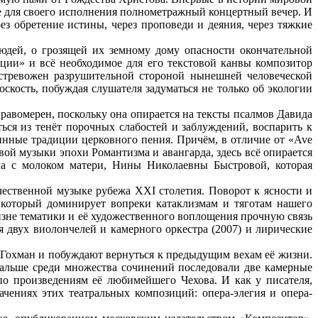
е для своего исполнения полнометражный концертный вечер. И
ез обретение истины, через проповеди и деяния, через тяжкие
людей, о грозящей их земному дому опасности окончательной
ции» и всё необходимое для его текстовой канвы композитор
встревожен разрушительной стороной нынешней человеческой
скость, побуждая слушателя задуматься не только об экологии
правомерен, поскольку она опирается на тексты псалмов Давида
ся из тенёт порочных слабостей и заблуждений, воспарить к
инные традиции церковного пения. Причём, в отличие от «Ave
ой музыки эпохи Романтизма и авангарда, здесь всё опирается
ла с молоком матери, Нины Николаевны Быстровой, которая
чественной музыке рубежа XXI столетия. Поворот к ясности и
 который доминирует вопреки катаклизмам и тяготам нашего
изне тематики и её художественного воплощения прочную связь
 двух виолончелей и камерного оркестра (2007) и лирические
 Гохман и побуждают вернуться к предыдущим вехам её жизни.
дальше среди множества сочинений последовали две камерные
по произведениям её любимейшего Чехова. И как у писателя,
чениях этих театральных композиций: опера-элегия и опера-