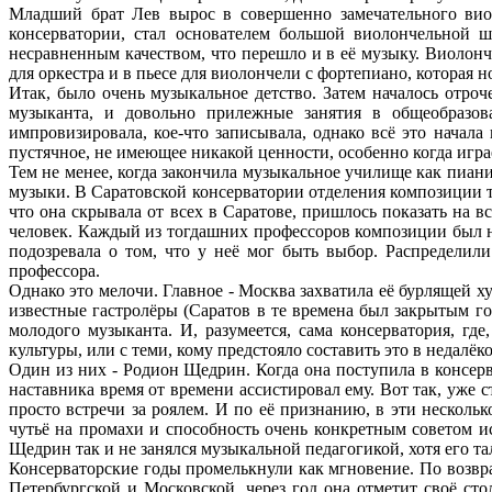
Младший брат Лев вырос в совершенно замечательного виол
консерватории, стал основателем большой виолончельной ш
несравненным качеством, что перешло и в её музыку. Виолон
для оркестра и в пьесе для виолончели с фортепиано, которая 
Итак, было очень музыкальное детство. Затем началось отр
музыканта, и довольно прилежные занятия в общеобразов
импровизировала, кое-что записывала, однако всё это начал
пустячное, не имеющее никакой ценности, особенно когда игра
Тем не менее, когда закончила музыкальное училище как пианист
музыки. В Саратовской консерватории отделения композиции то
что она скрывала от всех в Саратове, пришлось показать н
человек. Каждый из тогдашних профессоров композиции был не 
подозревала о том, что у неё мог быть выбор. Распределил
профессора.
Однако это мелочи. Главное - Москва захватила её бурлящей 
известные гастролёры (Саратов в те времена был закрытым го
молодого музыканта. И, разумеется, сама консерватория, где
культуры, или с теми, кому предстояло составить это в недалёк
Один из них - Родион Щедрин. Когда она поступила в консерв
наставника время от времени ассистировал ему. Вот так, уже
просто встречи за роялем. И по её признанию, в эти несколь
чутьё на промахи и способность очень конкретным советом исп
Щедрин так и не занялся музыкальной педагогикой, хотя его та
Консерваторские годы промелькнули как мгновение. По возвр
Петербургской и Московской, через год она отметит своё с