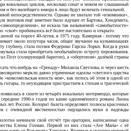
ара вокальных циклов, несколько сонат и никем не слышанный
ом и без малейщего юмора в лицо будут величать гениальной.
 живой непосредственности. Однако не хватало той «изюминки»,
для знатоков ещё заметнее было идущее от Бартока, Хиндемита,
 «самоопределения», не искала так называемой «самобытности»
 но «своё» пробивалось всё более настоятельно и открыто.
нной на пороге 40-летия, в 1975 году. Камерная - потому что
нимает около полутора часов, общее звучание на кульминациях
 глубину, стала поэзия Федерико Гарсиа Лорки. Когда в руки
а музыка стала приобретать необычайную остроту переживания.
ал Поэт (солирующий баритон), а «обертоном» далёкой страны
ать что-нибудь на «Гренаду» Михаила Светлова, и через шесть
езвозвратно меркли давно утраченные идеалы «светлого царства
бе «комсомольская юность моя», как пелось об этом в одной из
нь гитары, то неуходящим пристрастием к стихам и трагической
 появилась в сюите из четырёх вокальных интермеццо, которые
 середине 1990-х годов по канве одноимённого романа Лиона
мных лет России. Колорит балета определяют полюсы красочных
тим с очевидной явственностью ощущались муки и надежды
полотна начинали свой отсчёт три оратории, написанные одна
ества Елены Гохман. Первой из них стала «Ave Maria» с её
яемую нами от Рождества Христова. Впервые в истории мировой