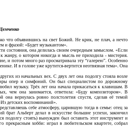
 Демченко
о что объявившись на свет Божий. Не крик, не плач, а нечто
м и фразой: «Будет музыкантом».
ости состояния, она делилась своим очередным замыслом. «Если
к жанру, о котором никогда и мысль не приходила - мистерия.
яне, и потом много раз просматривала эту “галерею”. Особенно
енике. И в голове уже крутится-вертится неотвязная тема». Она
других из начальных вех. С двух лет она подолгу стояла возле
виры опер и симфоний. Он был специалистом по дорожному
любил музыку. Трёх лет она начала прикасаться к клавишам. В
х, чем она занимается, ответила: «Буду композитором». В
ой она вернулась ровно полстолетия спустя, сделав её темой
«Из детских воспоминаний».
едставляешь себе атмосферу, царившую тогда в семье: отец за
ий брат Альберт делал в искусстве большие успехи, закончил
тся подолгу стоять) вынужден был оставить этот инструмент и
го прекрасным хобби: играл в любительском квартете, собрал