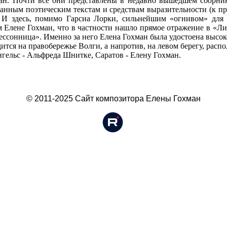
ан. Почти все они представлены в недавно вышедшем сборник
нным поэтическим текстам и средствам выразительности (к при
. И здесь, помимо Гарсиа Лорки, сильнейшим «огнивом» для
Елене Гохман, что в частности нашло прямое отражение в «Ли
ессонница». Именно за него Елена Гохман была удостоена высок
дится на правобережье Волги, а напротив, на левом берегу, расп
гельс - Альфреда Шнитке, Саратов - Елену Гохман.
© 2011-2025 Сайт композитора Елены Гохман