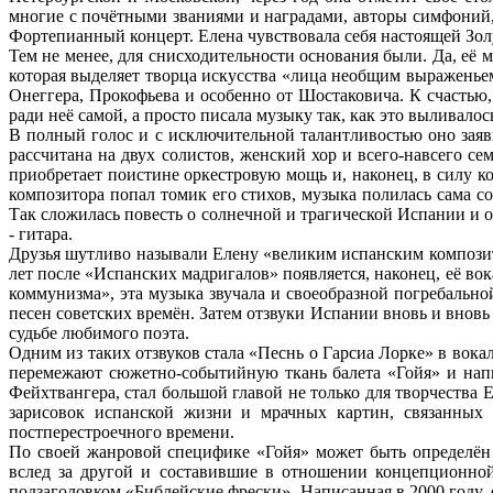
многие с почётными званиями и наградами, авторы симфоний,
Фортепианный концерт. Елена чувствовала себя настоящей Золу
Тем не менее, для снисходительности основания были. Да, её 
которая выделяет творца искусства «лица необщим выраженьем»
Онеггера, Прокофьева и особенно от Шостаковича. К счастью,
ради неё самой, а просто писала музыку так, как это выливалос
В полный голос и с исключительной талантливостью оно заяви
рассчитана на двух солистов, женский хор и всего-навсего с
приобретает поистине оркестровую мощь и, наконец, в силу 
композитора попал томик его стихов, музыка полилась сама с
Так сложилась повесть о солнечной и трагической Испании и
- гитара.
Друзья шутливо называли Елену «великим испанским композито
лет после «Испанских мадригалов» появляется, наконец, её во
коммунизма», эта музыка звучала и своеобразной погребальной
песен советских времён. Затем отзвуки Испании вновь и вновь
судьбе любимого поэта.
Одним из таких отзвуков стала «Песнь о Гарсиа Лорке» в вок
перемежают сюжетно-событийную ткань балета «Гойя» и напи
Фейхтвангера, стал большой главой не только для творчества
зарисовок испанской жизни и мрачных картин, связанных
постперестроечного времени.
По своей жанровой специфике «Гойя» может быть определён к
вслед за другой и составившие в отношении концепционной
подзаголовком «Библейские фрески». Написанная в 2000 году,