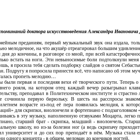
споминаний доктора искусствоведения Александра Ивановича
мейным преданиям, первый музыкальный звук она издала, тольк
ьно мелодичное, на что акушёр отреагировал большим удивление
и дня до кончины, в разговоре со мной, при всей катастрофичн
лько встать на ноги. Эти невыносимые боли подтолкнули меня 
шь, я просила тебя сделать подборку слайдов о святом Себасть
н. Подругу я попросила принести всё, что написано об этом муч
алась пропеть мелодию…
ы были первая и последняя вехи её творческого пути. Теперь о 
него рояля, на котором отец каждый вечер разыгрывал кла
тельству, преподавал в Политехническом институте и страстно 
е сочинила первую бирюльку. В шесть на расспросы знакомы
илетнем возрасте из-под её пера появилась мелодия, к котор
аций» для скрипки, виолончели и фортепиано с подзаголовком 
иваясь в эту музыку, наполненную отзвуками Моцарта, легко пр
пиано, старший брат - скрипка, младший - виолончель. Старш
альную школу, но из-за болезни ног (а ведь скрипачу приходи
л университет и до сих пор преподаёт в нём. Музыка стала е
ни одного концерта - в общем, меломан до кончиков ногтей.