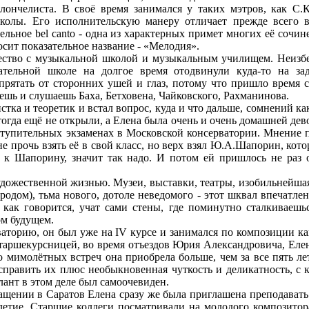
ончелиста. В своё время занимался у таких мэтров, как С.
колы. Его исполнительскую манеру отличает прежде всего ве
чельное bel canto - одна из характерных примет многих её соч
носит показательное название - «Мелодия».
очество с музыкальной школой и музыкальным училищем. Неизб
ательной школе на долгое время отодвинули куда-то на за
а прятать от сторонних ушей и глаз, потому что пришло время 
ешь и слушаешь Баха, Бетховена, Чайковского, Рахманинова.
ка и теоретик и встал вопрос, куда и что дальше, сомнений как 
гда ещё не открыли, а Елена была очень и очень домашней девочк
а вступительных экзаменах в Московской консерватории. Мнени
прочь взять её в свой класс, но верх взял Ю.А.Шапорин, которо
и к Шапорину, значит так надо. И потом ей пришлось не раз
художественной жизнью. Музеи, выставки, театры, изобильнейш
родом), тьма нового, дотоле неведомого - этот шквал впечатл
, как говорится, учат сами стены, где поминутно сталкиваешь
ом будущем.
аторию, он был уже на IV курсе и занимался по композиции ка
 старшекурсницей, во время отъездов Юрия Александровича, Елен
ко мимолётных встреч она приобрела больше, чем за все пять 
равить их плюс необыкновенная чуткость и деликатность, с кот
лант в этом деле был самоочевиден.
ащении в Саратов Елена сразу же была приглашена преподавать 
толетие. Старшие коллеги посматривали на молодого композито