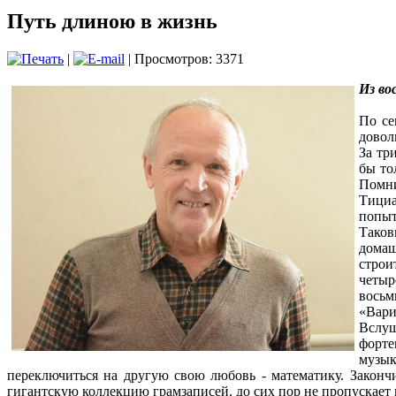
Путь длиною в жизнь
|
| Просмотров: 3371
Из во
По се
довол
За тр
бы то
Помни
Тициа
попыт
Таков
домаш
строи
четыр
восьм
«Вари
Вслуш
форте
музык
переключиться на другую свою любовь - математику. Закончи
гигантскую коллекцию грамзаписей, до сих пор не пропускает 