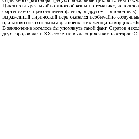
Отдельного разговора требуют вокальные циклы Елены Гохм
Циклы эти чрезвычайно многообразны по тематике, использова
фортепиано» присоединена флейта, в другом - виолончель)
выраженный лирический нерв оказался необычайно созвучным 
одинаково показательным для обеих этих женщин-творцов - «Б
В заключение хотелось бы упомянуть такой факт. Саратов нахо
двух городов дал в ХХ столетии выдающихся композиторов: Эн