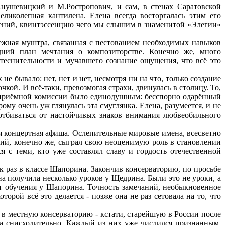
Кнушевицкий и М.Ростропович, и сам, в стенах Саратовской
ликолепная кантилена. Елена всегда восторгалась этим его
инений, квинтэссенцию чего мы слышим в знаменитой «Элегии»
ежная муштра, связанная с пестованием необходимых навыков
дний план мечтания о композиторстве. Конечно же, много
стеснительности и мучавшего сознание ощущения, что всё это
не бывало: нет, нет и нет, несмотря ни на что, только создание
ой. И всё-таки, превозмогая страхи, двинулась в столицу. То,
е приёмной комиссии было единодушным: бесспорно одарённый
му очень уж глянулась эта смуглянка. Елена, разумеется, и не
 отбиваться от настойчивых знаков внимания любвеобильного
ая концертная афиша. Ослепительные мировые имена, всесветно
ений, конечно же, сыграл свою неоценимую роль в становлении
ся с теми, кто уже составлял славу и гордость отечественной
к раз в классе Шапорина. Закончив консерваторию, по просьбе
а получила несколько уроков у Щедрина. Были это не уроки, а
лет обучения у Шапорина. Точность замечаний, необыкновенное
орой всё это делается - позже она не раз сетовала на то, что
в местную консерваторию - кстати, старейшую в России после
ра снисходительно. Каждый из них уже числился признанным,