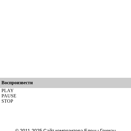
Воспроизвести
PLAY
PAUSE
STOP
© 2011-2025 Сайт композитора Елены Гохман